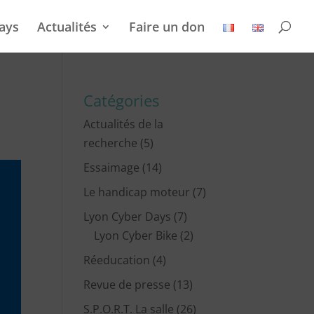
ays
Actualités
Faire un don
Catégories
Actualités de la
recherche
(5)
Essaimage
(14)
Le handicap moteur
(7)
Lyon Cyber Days
(7)
Lyon Cyber Bike
(2)
Réeducation
(4)
Revue de presse
(13)
S.P.O.R.T. La salle
(26)