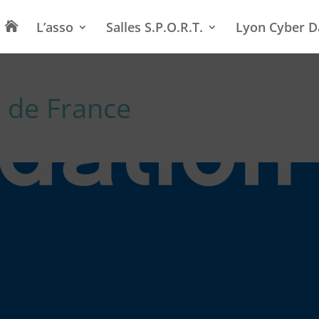
L’asso
Salles S.P.O.R.T.
Lyon Cyber D

 de France