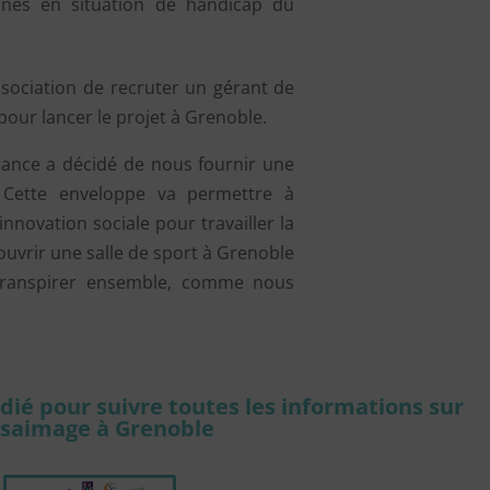
nnes en situation de handicap du
ssociation de recruter un gérant de
pour lancer le projet à Grenoble.
France a décidé de nous fournir une
 Cette enveloppe va permettre à
innovation sociale pour travailler la
’ouvrir une salle de sport à Grenoble
 transpirer ensemble, comme nous
édié
pour suivre toutes les informations
sur
ssaimage à Grenoble