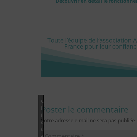
Découvrir en détail le fonctionne
Toute l’équipe de l’association
France pour leur confianc
C
Poster le commentaire
l
i
Votre adresse e-mail ne sera pas publiée.
q
u
e