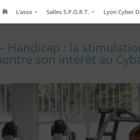
L’asso
Salles S.P.O.R.T.
Lyon Cyber D

– Handicap : la stimulatio
ontre son intérêt au Cyb