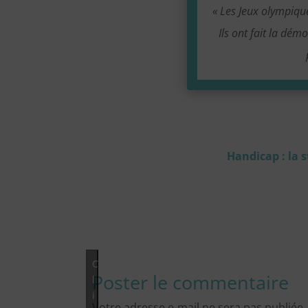
« Les Jeux olympiqu
Ils ont fait la dém
Handicap : la 
C
Poster le commentaire
l
i
Votre adresse e-mail ne sera pas publiée.