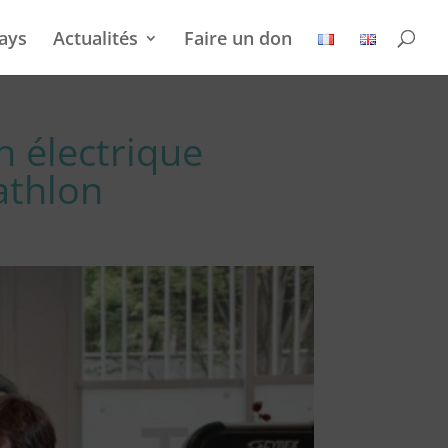
ays
Actualités
Faire un don
n électrique
athlon