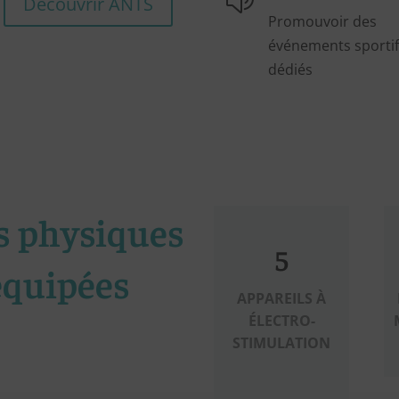
Découvrir ANTS
Promouvoir des
événements sportif
dédiés
és physiques
5
équipées
APPAREILS À
ÉLECTRO-
STIMULATION