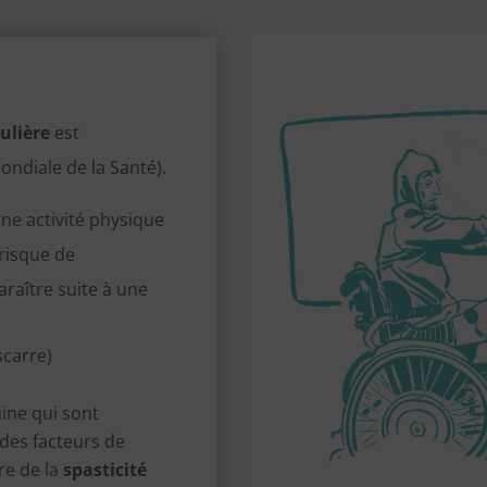
ulière
est
ndiale de la Santé).
ne activité physique
 risque de
raître suite à une
scarre)
uine qui sont
des facteurs de
re de la
spasticité