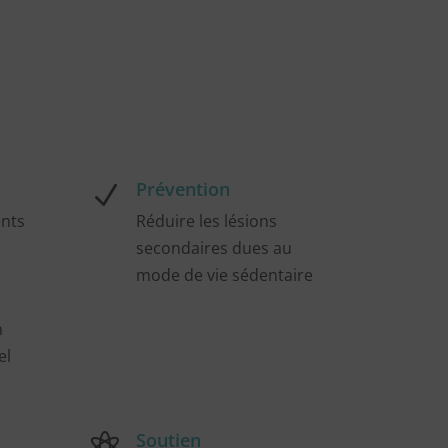
Prévention
N
ents
Réduire les lésions
secondaires dues au
mode de vie sédentaire
n
el
Soutien
