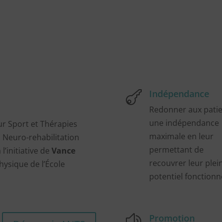
Indépendance

Redonner aux pati
une indépendance
r Sport et Thérapies
maximale en leur
Neuro-rehabilitation
permettant de
l’initiative de
Vance
recouvrer leur plei
hysique de l’École
potentiel fonctionn
Promotion
z